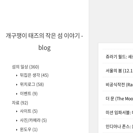
개구쟁이 태즈의 작은 섬 이야기 -
blog
쥬라기 월드: 새로운 
섬의 일상
(360)
서울의 봄 (12.12
뒤집은 생각
(45)
위치로그
(58)
비공식작전 (Ran
이벤트
(9)
더 문 (The Moo
자료
(92)
사이트
(5)
미션 임파서블: 데드 
사진/카메라
(5)
인디아나 존스: 운명의
윈도우
(1)