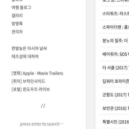
여행 블로그
스타워즈: 라스트 제다
갤러리
방명록
스파이더맨 : 홈커밍
관리자
분노의 질주: 더 익스
한발늦은 아시아 날씨
베이워치: SOS 
태즈섬에 대하여
더 서클 (2017) T
[영화] Apple - Movie Trailers
[취미] 브릭인사이드
딥워터 호라이즌 (2
[포털] 윈도우즈 라이브
군함도 (2017) T
/
/
보안관 (2016) T
특별시민 (2016)