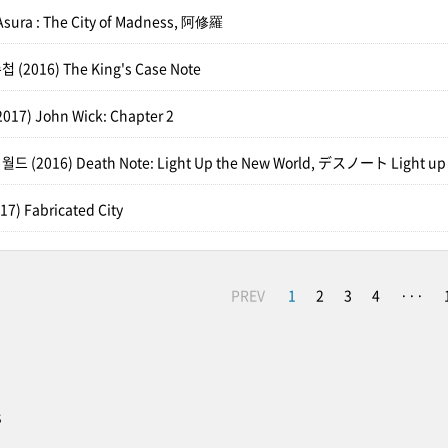
sura : The City of Madness, 阿修羅
2016) The King's Case Note
017) John Wick: Chapter 2
드 (2016) Death Note: Light Up the New World, デスノート Light up 
) Fabricated City
PREV
1
2
3
4
···
s