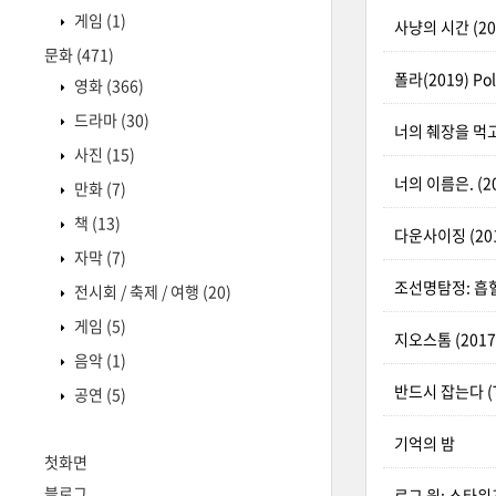
게임
(1)
사냥의 시간 (2020
문화
(471)
폴라(2019) Pol
영화
(366)
드라마
(30)
너의 췌장을 먹고 
사진
(15)
너의 이름은. (20
만화
(7)
책
(13)
다운사이징 (2017
자막
(7)
조선명탐정: 흡혈괴마의
전시회 / 축제 / 여행
(20)
게임
(5)
지오스톰 (2017)
음악
(1)
반드시 잡는다 (T
공연
(5)
기억의 밤
첫화면
블로그
로그 원: 스타워즈 스