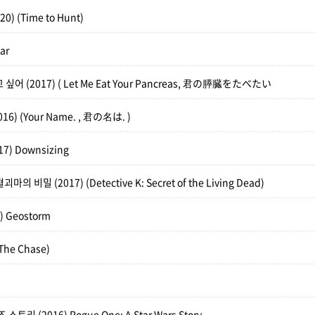
) (Time to Hunt)
ar
싶어 (2017) ( Let Me Eat Your Pancreas, 君の膵臓をたべたい
16) (Your Name. , 君の名は. )
) Downsizing
 비밀 (2017) (Detective K: Secret of the Living Dead)
 Geostorm
he Chase)
토리 (2016) Rogue One: A Star Wars Story