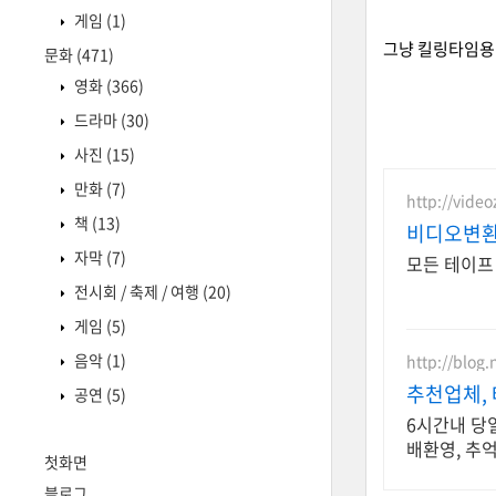
게임
(1)
그냥 킬링타임용 
문화
(471)
영화
(366)
드라마
(30)
사진
(15)
만화
(7)
http://video
책
(13)
비디오변환
자막
(7)
모든 테이프 
전시회 / 축제 / 여행
(20)
게임
(5)
음악
(1)
http://blog
추천업체,
공연
(5)
6시간내 당일
배환영, 추
첫화면
블로그