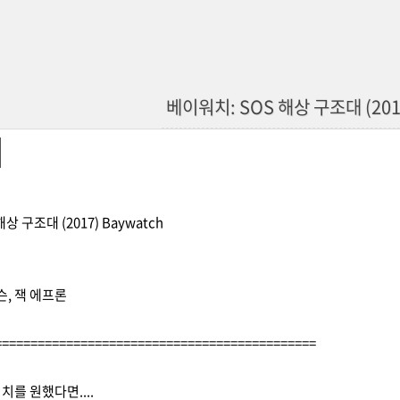
베이워치: SOS 해상 구조대 (2017
상 구조대 (2017) Baywatch
슨, 잭 에프론
=============================================
치를 원했다면....