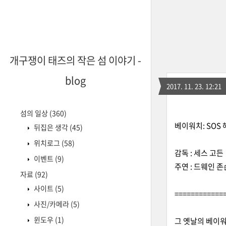
개구쟁이 태즈의 작은 섬 이야기 -
blog
2017. 11. 23. 12:21
섬의 일상
(360)
베이워치: SOS 해
뒤집은 생각
(45)
위치로그
(58)
감독 : 세스 고든
이벤트
(9)
주연 : 드웨인 존
자료
(92)
사이트
(5)
============
사진/카메라
(5)
윈도우
(1)
그 옛날의 베이워