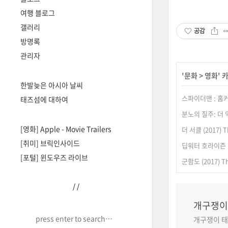
여행 블로그
갤러리
공감
방명록
관리자
'
문화
>
영화
' 
한발늦은 아시아 날씨
스파이더맨 : 홈커밍 
태즈섬에 대하여
분노의 질주: 더 익스
[영화] Apple - Movie Trailers
더 서클 (2017) Th
[취미] 브릭인사이드
딥워터 호라이즌 (20
[포털] 윈도우즈 라이브
군함도 (2017) The
/
/
개구쟁이 
개구쟁이 태