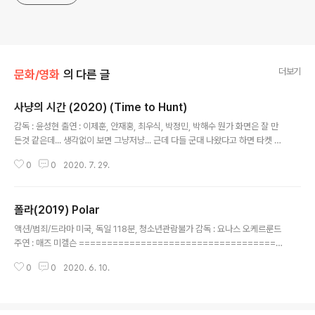
더보기
문화/영화
의 다른 글
사냥의 시간 (2020) (Time to Hunt)
글 내용
감독 : 윤성현 출연 : 이제훈, 안재홍, 최우식, 박정민, 박해수 뭔가 화면은 잘 만
든것 같은데... 생각없이 보면 그냥저냥... 근데 다들 군대 나왔다고 하면 타켓 공
유하고 뭔가 편 짜고 하지 않았을까? 시나리오를 위한 시나리오? 너무 비속어만
0
0
2020. 7. 29.
난무하느듯. 그리고 왜 촬영지가 대만이 아닐까?;;; 구글 맵에서 실제 촬영지 찾
았음! 영화장면은 영화로 보세용... 영화를 다 보신 후... 더보기
폴라(2019) Polar
글 내용
액션/범죄/드라마 미국, 독일 118분, 청소년관람불가 감독 : 요나스 오케르룬드
주연 : 매즈 미켈슨 ====================================
============== 퇴직금을 주기 싫은 사장님과 은퇴를 앞둔 직원의 한판
0
0
2020. 6. 10.
승부