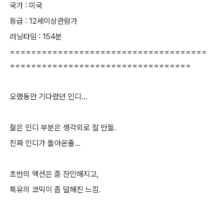
국가 : 미국
등급 : 12세이상관람가
러닝타임 : 154분
=====================================
==================================
오랬동안 기다렸던 인디...
젊은 인디 부분은 생각외로 잘 만듦.
진짜 인디가 돌아온줄...
초반의 액션은 좀 잔인해지고,
특유의 코믹이 좀 덜해진 느낌.