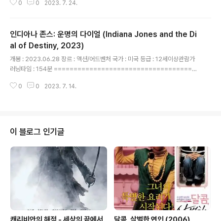
0
0
2023. 7. 24.
중간중간 좀 늘어지는 느낌은 있습니다. ) 유명한 오토바이 점프 씬은 약간 뜬금
없어 보이긴 합니다. 이제 다음편을 기다려야겠군요. # 극장 관람
인디아나 존스: 운명의 다이얼 (Indiana Jones and the Di
al of Destiny, 2023)
글 내용
개봉 : 2023.06.28 장르 : 액션/어드벤처 국가 : 미국 등급 : 12세이상관람가
러닝타임 : 154분 ====================================
=================================== 오랬동안 기다렸던
0
0
2023. 7. 14.
인디... 젊은 인디 부분은 생각외로 잘 만듦. 진짜 인디가 돌아온줄... 초반의 액션
은 좀 잔인해지고, 특유의 코믹이 좀 덜해진 느낌. 후반부는 추억의 장면들을 소
환하는 것으로 ... 나도 늙고 그도 늙었다. 고생하셨습니다. 존스 박사님. * 극장
관람
이 블로그 인기글
캐리비안의 해적 - 세상의 끝에서
달콤, 살벌한 연인 (2006)