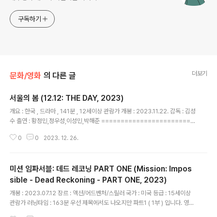
구독하기
더보기
문화/영화
의 다른 글
서울의 봄 (12.12: THE DAY, 2023)
글 내용
개요 : 한국 , 드라마 , 141분 , 12세이상 관람가 개봉 : 2023.11.22. 감독 : 김성
수 출연 : 황정민,정우성,이성민,박해준 ========================
======================== 1212사태의 내용을 실제 와 각색한 내
0
0
2023. 12. 26.
용을 버무려 만든 영화. 초중반까지는 약간 지루할 수도 있음.
미션 임파서블: 데드 레코닝 PART ONE (Mission: Impos
sible - Dead Reckoning - PART ONE, 2023)
글 내용
개봉 : 2023.07.12 장르 : 액션/어드벤처/스릴러 국가 : 미국 등급 : 15세이상
관람가 러닝타임 : 163분 우선 제목에서도 나오지만 파트1 ( 1부 ) 입니다. 영화
가 끝나지 않습니다... 생각보다 영화가 길지만, 생각보다 지루하진 않습니다.. (