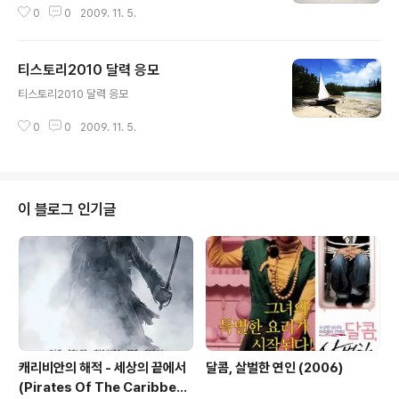
만 자리잡고 있네요...
0
0
2009. 11. 5.
티스토리2010 달력 응모
글 내용
티스토리2010 달력 응모
0
0
2009. 11. 5.
이 블로그 인기글
캐리비안의 해적 - 세상의 끝에서
달콤, 살벌한 연인 (2006)
(Pirates Of The Caribbea