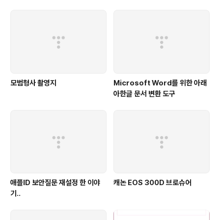
n: At World's End, 2007)
모범형사 촬영지
Microsoft Word를 위한 아래
아한글 문서 변환 도구
애플ID 보안질문 재설정 한 이야
캐논 EOS 300D 브로슈어
기..