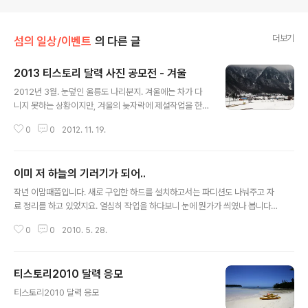
더보기
섬의 일상/이벤트
의 다른 글
2013 티스토리 달력 사진 공모전 - 겨울
글 내용
2012년 3월. 눈덮인 울릉도 나리분지. 겨울에는 차가 다
니지 못하는 상황이지만, 겨울의 늦자락에 제설작업을 한
후 버스가 다니기 시작한지 몇일 되지 않은 상황.
0
0
2012. 11. 19.
이미 저 하늘의 기러기가 되어..
글 내용
작년 이맘때쯤입니다. 새로 구입한 하드를 설치하고서는 파디션도 나눠주고 자
료 정리를 하고 있었지요. 열심히 작업을 하다보니 눈에 뭔가가 씌였나 봅니다.
"응? 이게 왜 여기에 있는거지?" 라고 생각을 하는 순간 이미 마우스의 커서는
0
0
2010. 5. 28.
"삭제하시겠습니까? 예!"를 누르고 있었습니다. 몇년간 찍어온 사진들과 노래
파일들이 전광석화 처럼 저 하늘의 기러기가 되어 날아가고 있었습니다. 잠시
정신을 가다듬은 후에 백업을 해 놓았던 DVD를 찾아내었지요. 하지만... 그 DV
티스토리2010 달력 응모
D 미디어들은 오랜시간 방치로 인하여 미디어의 기능을 상실해가고 있었습니
글 내용
다. 결국 자료의 일부는 복구(?) 하였지만 기러기가 되어버린 제 자료는 돌아오
티스토리2010 달력 응모
지 않고 머나먼 추억의 저편으로 사라져 버렸습니다. 이제는 제 마음 한구석에