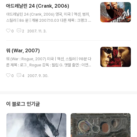
아드레날린 24 (Crank, 2006)
글 내용
아드레날린 24 (Crank, 2006) 영국, 미국 | 액션, 범죄,
스릴러 | 86 분 | 개봉 2007.10.03 다른 제목 : 크랭크 감
독 : 마크 네빌딘, 브라이언 테일러 출연 : 제이슨 스타뎀(체
0
2
2007. 11. 3.
브), 에이미 스마트(이브) 국내 등급 : 18세 관람가 해외 등
급 : R 공식 홈페이지 : 국내 http://www.adrenaline24.
co.kr/ 태그라인 : 액션 롤러코스터 , 오늘은 내가 죽는 날!
워 (War, 2007)
살고싶다면 질주하라! ======================
글 내용
===================================
워 (War : Rogue, 2007) 미국 | 액션, 스릴러 | 98분 다
========================= 킬러는 푸마 츄
른 제목 : 로그 , Rogue 감독 : 필립 G. 앳웰 출연 : 이연걸
리닝을 입는다 -0- 그 바닥에서 유명한 프리렌서 킬러. 부
(로그), 제이슨 스타뎀(잭 크로포드) 해외 등급 : NR ====
탁을 받은 임무를 마쳤으나 오히려 미끼가 되어버린 상황..
0
4
2007. 9. 30.
===================================
===================================
==== 성형외과 의사 이야기가 나올때 눈치 챘어야 하는
데... 전설의 킬러인 로그를 잡기 위해 혈안이 된 잭. 그러던
어느날 파트너와 그의 가족이 로그에게 죽음을 당했다고
이 블로그 인기글
믿는다. 3년후 로그가 돌아왔다고 믿는 잭. 야쿠자와 삼합
회 그리고 FBI의 잭, 전설의 킬러 로그의 얽히고 섥힌 이야
기. 큰 액션이 없이 후반부까지 무난하게 이어간다. 연결이
횽은 곽원갑이후로 액션영..