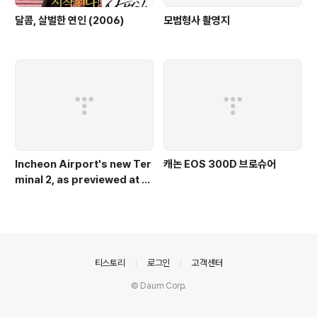
달콤, 살벌한 연인 (2006)
모범형사 촬영지
Incheon Airport's new Ter
캐논 EOS 300D 브로슈어
minal 2, as previewed at T
he Trinity Forum 2012
의안내
티스토리
로그인
고객센터
© Daum Corp.