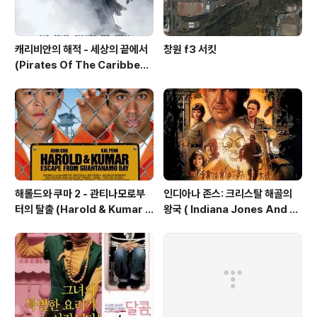
캐리비안의 해적 - 세상의 끝에서
창원 f3 서킷
(Pirates Of The Caribbea
n: At World's End, 2007)
해롤드와 쿠마 2 - 관티나모로부
인디아나 존스: 크리스탈 해골의
터의 탈출 (Harold & Kumar E
왕국 ( Indiana Jones And T
scape From Guantanamo
he Kingdom Of The Crysta
Bay, 2008)
l Skull, 2008 )