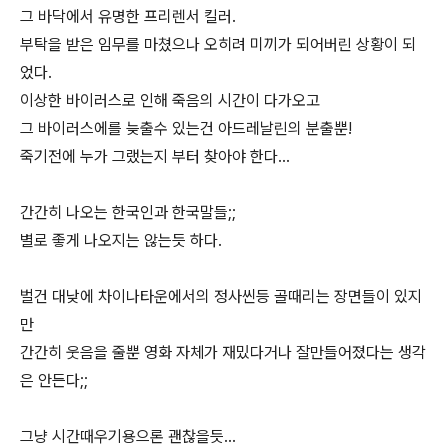
그 바닥에서 유명한 프리렌서 킬러.
부탁을 받은 임무를 마쳤으나 오히려 미끼가 되어버린 상황이 되
었다.
이상한 바이러스로 인해 죽음의 시간이 다가오고
그 바이러스에를 늦출수 있는건 아드레날린의 분출뿐!
죽기전에 누가 그랬는지 부터 찾아야 한다...
간간히 나오는 한국인과 한국말들;;
별로 좋게 나오지는 않는듯 하다.
벌건 대낮에 차이나타운에서의 정사씬등 골때리는 장면들이 있지
만
간간히 웃음을 줄뿐 영화 자체가 재밌다거나 잘만들어졌다는 생각
은 안든다;;
그냥 시간때우기용으론 괜찮을듯...