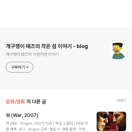
로그 정보
개구쟁이 태즈의 작은 섬 이야기 - blog
개구쟁이 태즈의 이런저런 이야기
구독하기
더보기
문화/영화
의 다른 글
워 (War, 2007)
글 내용
워 (War : Rogue, 2007) 미국 | 액션, 스릴러 | 98분 다
른 제목 : 로그 , Rogue 감독 : 필립 G. 앳웰 출연 : 이연걸