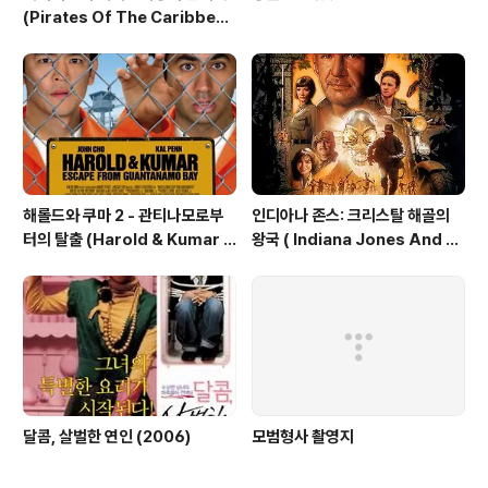
(Pirates Of The Caribbea
n: At World's End, 2007)
해롤드와 쿠마 2 - 관티나모로부
인디아나 존스: 크리스탈 해골의
터의 탈출 (Harold & Kumar E
왕국 ( Indiana Jones And T
scape From Guantanamo
he Kingdom Of The Crysta
Bay, 2008)
l Skull, 2008 )
달콤, 살벌한 연인 (2006)
모범형사 촬영지