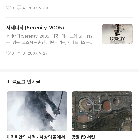
(로그), 제이슨 스타뎀(잭 크로포드) 해외 등급 : NR ====
0
4
2007. 9. 30.
===================================
===================================
==== 성형외과 의사 이야기가 나올때 눈치 챘어야 하는
서레너티 (Serenity, 2005)
데... 전설의 킬러인 로그를 잡기 위해 혈안이 된 잭. 그러던
글 내용
어느날 파트너와 그의 가족이 로그에게 죽음을 당했다고
서레너티 (Serenity, 2005) 미국 | 액션, 모험, SF | 119
믿는다. 3년후 로그가 돌아왔다고 믿는 잭. 야쿠자와 삼합
분 | 감독 : 조스 웨든 출연 : 나단 필리온, 지나 토레스 국내
회 그리고 FBI의 잭, 전설의 킬러 로그의 얽히고 섥힌 이야
등급 : 15세 관람가 해외 등급 : PG-13 ===========
기. 큰 액션이 없이 후반부까지 무난하게 이어간다. 연결이
0
0
2007. 9. 27.
===================================
횽은 곽원갑이후로 액션영..
=============================== 큰 액
션없이도 킬링타임용이 될수 있다. 현재로 부터 500년후
인류는 지구를 버리고 다른 행성들을 찾아 나선다. 그리고
살기좋은 곳에 정착한 인류는 연합을 이뤄 행성들을 지휘
이 블로그 인기글
하고 살기 힘든곳에 정착한 인류는 자신들만의 연합을 구
축한다. 그리고 그 두 단체의 전쟁이 있었다. 전쟁후 연합군
의 비밀병기로 생체실험을 당하던 한 소녀가 사라진다. 그
소녀는 엄청난 비밀을 가지고 있지만..
캐리비안의 해적 - 세상의 끝에서
창원 f3 서킷